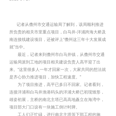
记者从儋州市交通运输局了解到，该局顺利推进
所负责的相关市里重点项目，白马井-洋浦跨海大桥及
南连接线建设项目，还被评上“儋州这三年十大发展成
就”当中。
最近，记者来到儋州市白马井镇，从儋州市交通
运输局派到工地的项目相关建设负责人高平迎了出
来。“这里很多人一年才回家一次，大家共同的想法就
是齐心协力推进项目，加快工程速度。”
为了项目推进，高平已多日不回家。记者看到，
连接洋浦和白马井渔港码头的洋浦大桥已初现雏形，
雄姿初展，主桥的南北主塔已高高地矗立在海湾中，
项目部大门口设有一块施工倒计时牌。
工人们正忙碌，进行南北主塔等下部工程的施