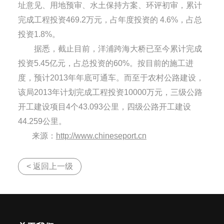
址意见、用地预审、水土保持方案、环评初审，累计
完成工程投资469.2万元，占年度投资的 4.6%，占总
投资1.8%。
据悉，截止目前，洋浦跨海大桥已至今累计完成
投资5.45亿元，占总投资的60%。按目前的施工进
度，预计2013年年底可通车。而至于农村公路建设，
该局2013年计划完成工程投资10000万元，三级公路
开工建设项目4个43.093公里，四级公路开工建设
44.259公里。
来源：
http://www.chineseport.cn
< 返回上一级