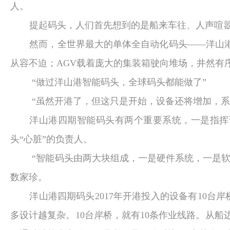
人。
提起码头，人们首先想到的是船来车往、人声喧
然而，全世界最大的单体全自动化码头——洋山
从容不迫；
AGV
载着庞大的集装箱驶向堆场，井然有序
“做过洋山港智能码头，全球码头都能做了”
“虽然开港了，但这只是开始，设备还将增加，
洋山港四期智能码头有两个重要系统，一是指挥
头“心脏”的负责人。
“智能码头由两大块组成，一是硬件系统，一是
数家珍。
洋山港四期码头
2017
年开港投入的设备有
10
台岸
多设计越复杂。
10
台岸桥，就有
10
条作业线路。从船