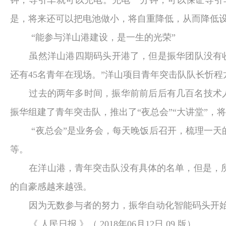
钟，导引车就可以充电。充电一分钟，可以保证导引
是，将来还可以把电池做小，将自重降低，从而降低
“能参与洋山港建设，是一生的光荣”
虽然洋山港四期码头开港了，但是振华团队没有
还有
45
名青年在现场。”洋山项目青年突击队队长忻程
过去的两年多时间，振华前前后后有几百名技术
振华组建了青年突击队，推出了“夜总会”“大讲堂”，
“夜总会”是业务会，每天晚饭后召开，梳理一天
等。
在洋山港，青年突击队没有具体的名单，但是，
的自豪感越来越强。
因为无数参与者的努力，振华自动化智能码头开
《 人民日报 》（
2018
年
06
月
12
日
09
版）