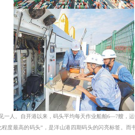
见一人。自开港以来，码头平均每天作业船舶
6
—
7
艘，运
动化程度最高的码头”，是洋山港四期码头的闪亮标签。