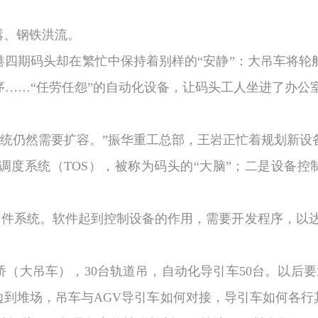
嚣、钢铁洪流。
港四期码头却在繁忙中保持着别样的“安静”：大吊车将轮
……“任劳任怨”的自动化设备，让码头工人坐进了办公
系统仍然需要扩容。”振华重工总部，王岩正忙着规划新设
调度系统（
TOS
），被称为码头的“大脑”；二是设备控
软件系统。软件起到控制设备的作用，需要开发程序，以
桥（大吊车），
30
台轨道吊，自动化导引车
50
台。以后要
边到堆场，吊车与
AGV
导引车如何对接，导引车如何各行