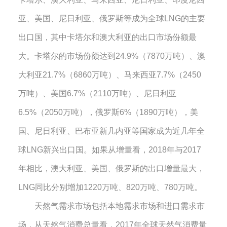
亚、美国、尼日利亚、俄罗斯等成为全球
LNG
的主要
出口国，其中卡塔尔和澳大利亚的出口市场份额最
大。卡塔尔的市场份额达到
24.9%
（
7870
万吨）、澳
大利亚
21.7%
（
6860
万吨）、马来西亚
7.7%
（
2450
万吨）、美国
6.7%
（
2110
万吨）、尼日利亚
6.5%
（
2050
万吨），俄罗斯
6%
（
1890
万吨），美
国、尼日利亚、巴布亚新几内亚等国家成为近几年全
球
LNG
新兴出口国。如果从增量看，
2018
年与
2017
年相比，澳大利亚、美国、俄罗斯的出口增量最大，
LNG
同比分别增加
1220
万吨、
820
万吨、
780
万吨。
天然气需求市场包括本地需求市场和进口需求市
场，从天然气消费总量看，
2017
年全球天然气消费量