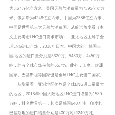
为
3.67
万亿立方米，美国天然气消费量为
7395
亿立方
米、俄罗斯为
4248
亿立方米、中国为
2386
亿立方米，
中国是世界第三大天然气消费国。从航运角度看（本
文主要考虑
LNG
进口需求市场），亚太地区主导了全
球
LNG
进口市场，
2018
年日本、中国大陆、韩国三
国
/
地区的进口量分别是
8320
万、
5480
万、
4450
万
吨，约占全球市场份额的
55.7%
。此外，印度、欧洲
国家、巴基斯坦等国家也是全球
LNG
主要进口国家。
从增量看，亚洲地区仍然是全球
LNG
进口量最大
的地区，
2018
年中国大陆地区
LNG
进口增量为
1580
万吨，排名世界第一；其次是韩国
640
万吨，印度和
巴基斯坦的进口增量分别是
400
万吨和
240
万吨。