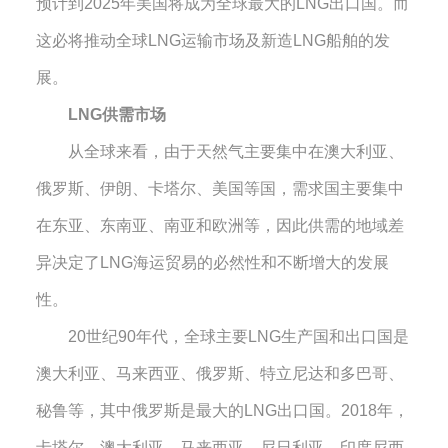
预计到
2025
年美国将成为全球最大的
LNG
出口国。而
这必将推动全球
LNG
运输市场及新造
LNG
船舶的发
展。
LNG
供需市场
从全球来看，由于天然气主要集中在澳大利亚、
俄罗斯、伊朗、卡塔尔、美国等国，需求国主要集中
在东亚、东南亚、南亚和欧洲等，因此供需的地域差
异决定了
LNG
海运贸易的必然性和不断增大的发展
性。
20
世纪
90
年代，全球主要
LNG
生产国和出口国是
澳大利亚、马来西亚、俄罗斯、特立尼达和多巴哥、
秘鲁等，其中俄罗斯是最大的
LNG
出口国。
2018
年，
卡塔尔、澳大利亚、马来西亚、尼日利亚、印度尼西