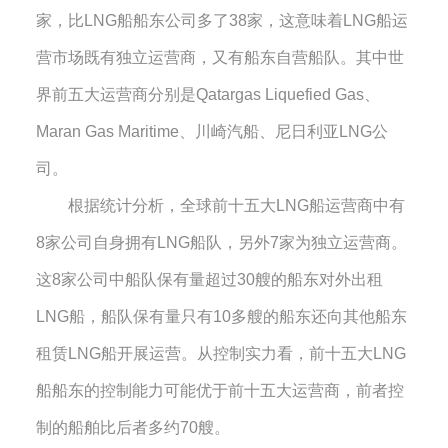
家，比
LNG
船船东公司多了
38
家，这意味着
LNG
船运
营市场既有独立运营商，又有船东自营船队。其中世
界前五大运营商分别是
Qatargas Liquefied Gas
、
Maran Gas Maritime
、川崎汽船、尼日利亚
LNG
公
司。
根据统计分析，全球前十五大
LNG
船运营商中有
8
家公司自身拥有
LNG
船队，另外
7
家为独立运营商。
这
8
家公司中船队保有量超过
30
艘的船东对外出租
LNG
船，船队保有量只有
10
多艘的船东还向其他船东
租赁
LNG
船开展运营。从控制实力看，前十五大
LNG
船船东的控制能力可能优于前十五大运营商，前者控
制的船舶比后者多约
70
艘。