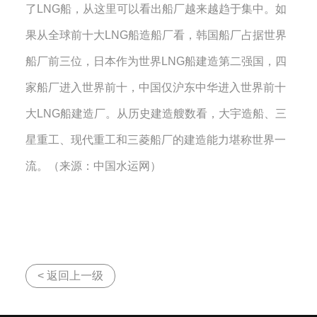
了
LNG
船，从这里可以看出船厂越来越趋于集中。如
果从全球前十大
LNG
船造船厂看，韩国船厂占据世界
船厂前三位，日本作为世界
LNG
船建造第二强国，四
家船厂进入世界前十，中国仅沪东中华进入世界前十
大
LNG
船建造厂。从历史建造艘数看，大宇造船、三
星重工、现代重工和三菱船厂的建造能力堪称世界一
流。（
来源：中国水运网
）
< 返回上一级