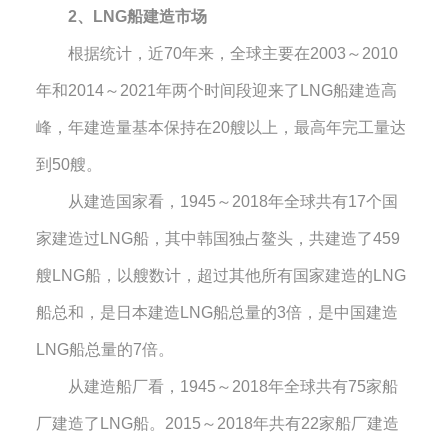
2
、
LNG
船建造市场
根据统计，近
70
年来，全球主要在
2003
～
2010
年和
2014
～
2021
年两个时间段迎来了
LNG
船建造高
峰，年建造量基本保持在
20
艘以上，最高年完工量达
到
50
艘。
从建造国家看，
1945
～
2018
年全球共有
17
个国
家建造过
LNG
船，其中韩国独占鳌头，共建造了
459
艘
LNG
船，以艘数计，超过其他所有国家建造的
LNG
船总和，是日本建造
LNG
船总量的
3
倍，是中国建造
LNG
船总量的
7
倍。
从建造船厂看，
1945
～
2018
年全球共有
75
家船
厂建造了
LNG
船。
2015
～
2018
年共有
22
家船厂建造