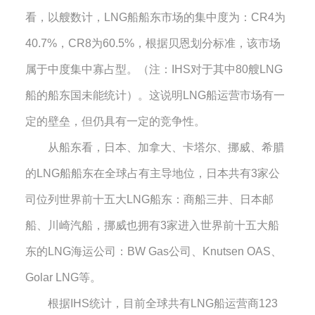
看，以艘数计，
LNG
船船东市场的集中度为：
CR4
为
40.7%
，
CR8
为
60.5%
，根据贝恩划分标准，该市场
属于中度集中寡占型。（注：
IHS
对于其中
80
艘
LNG
船的船东国未能统计）。这说明
LNG
船运营市场有一
定的壁垒，但仍具有一定的竞争性。
从船东看，日本、加拿大、卡塔尔、挪威、希腊
的
LNG
船船东在全球占有主导地位，日本共有
3
家公
司位列世界前十五大
LNG
船东：商船三井、日本邮
船、川崎汽船，挪威也拥有
3
家进入世界前十五大船
东的
LNG
海运公司：
BW Gas
公司、
Knutsen OAS
、
Golar LNG
等。
根据
IHS
统计，目前全球共有
LNG
船运营商
123