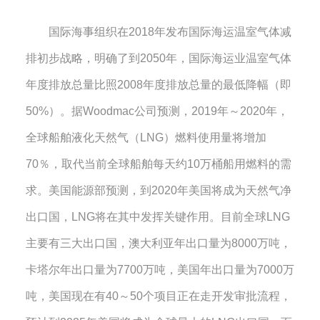
国际海事组织在
2018
年发布国际海运温室气体减
排初步战略，明确了到
2050
年，国际海运业温室气体
年度排放总量比照
2008
年度排放总量的最低降幅（即
50%
）。据
Woodmac
公司预测，
2019
年～
2020
年，
全球船舶液化天然气（
LNG
）燃料使用量将增加
70
％，取代当前全球船舶每天约
10
万桶船用燃料的需
求。美国能源部预测，到
2020
年美国将成为天然气净
出口国，
LNG
将在其中发挥关键作用。目前全球
LNG
主要有三大出口国，澳大利亚年出口量为
8000
万吨，
卡塔尔年出口量为
7700
万吨，美国年出口量为
7000
万
吨，美国现在有
40
～
50
个项目正在走开发审批流程，