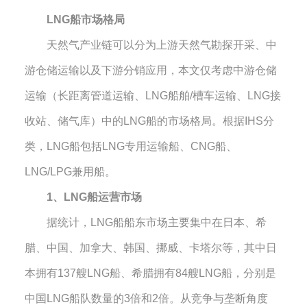
LNG
船市场格局
天然气产业链可以分为上游天然气勘探开采、中
游仓储运输以及下游分销应用，本文仅考虑中游仓储
运输（长距离管道运输、
LNG
船舶
/
槽车运输、
LNG
接
收站、储气库）中的
LNG
船的市场格局。根据
IHS
分
类，
LNG
船包括
LNG
专用运输船、
CNG
船、
LNG/LPG
兼用船。
1
、
LNG
船运营市场
据统计，
LNG
船船东市场主要集中在日本、希
腊、中国、加拿大、韩国、挪威、卡塔尔等，其中日
本拥有
137
艘
LNG
船、希腊拥有
84
艘
LNG
船，分别是
中国
LNG
船队数量的
3
倍和
2
倍。从竞争与垄断角度