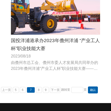
国投洋浦港承办2023年儋州洋浦 “产业工人
杯”职业技能大赛
2023/08/18
由儋州市总工会、儋州市委人才发展局共同举办的
2023年儋州洋浦“产业工人杯”职业技能大赛——港
航行业技能赛项在国投洋浦港码头顺利举行。
跳转至
页
上一页
5
6
7
8
9
下一页